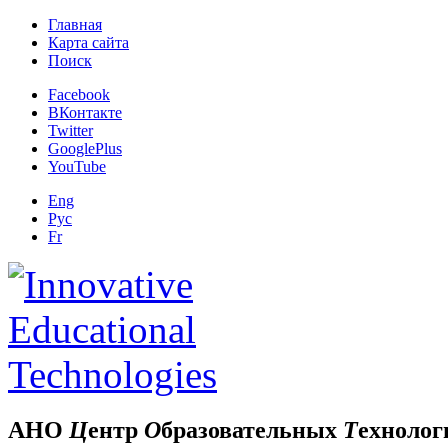
Главная
Карта сайта
Поиск
Facebook
ВКонтакте
Twitter
GooglePlus
YouTube
Eng
Рус
Fr
АНО
Ц
ентр
О
бразовательных
Т
ехнолог