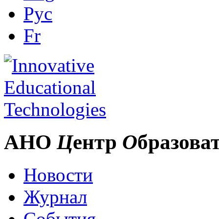
Рус
Fr
АНО
Ц
ентр
О
бразова
Новости
Журнал
События