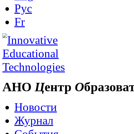
Рус
Fr
АНО
Ц
ентр
О
бразова
Новости
Журнал
События