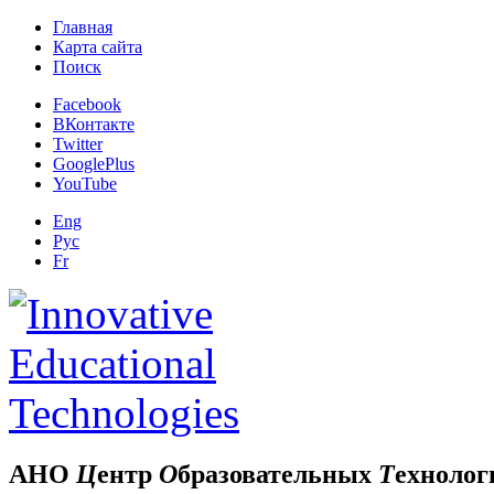
Главная
Карта сайта
Поиск
Facebook
ВКонтакте
Twitter
GooglePlus
YouTube
Eng
Рус
Fr
АНО
Ц
ентр
О
бразовательных
Т
ехнолог