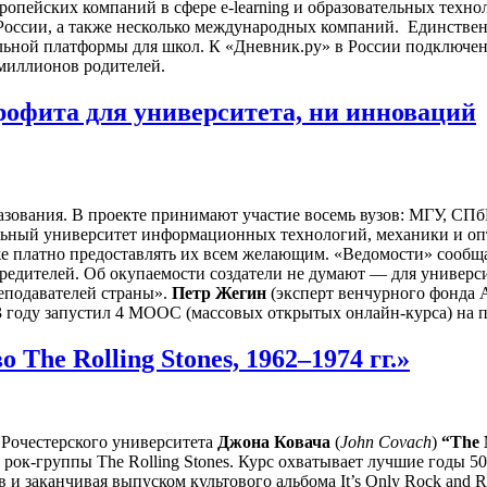
ропейских компаний в сфере e-learning и образовательных техно
ссии, а также несколько международных компаний. Единственны
льной платформы для школ. К «Дневник.ру» в России подключено
 миллионов родителей.
офита для университета, ни инноваций
азования. В проекте принимают участие восемь вузов: МГУ, С
льный университет информационных технологий, механики и о
же платно предоставлять их всем желающим. «Ведомости» сообща
учредителей. Об окупаемости создатели не думают — для униве
еподавателей страны».
Петр Жегин
(эксперт венчурного фонда
13 году запустил 4 MOOC (массовых открытых онлайн-курса) на п
he Rolling Stones, 1962–1974 гг.»
а Рочестерского университета
Джона Ковача
(
John Covach
)
“The 
ок-группы The Rolling Stones. Курс охватывает лучшие годы 50
и заканчивая выпуском культового альбома It’s Only Rock and Ro