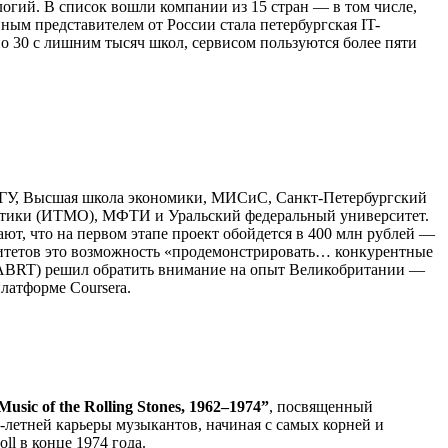
логий. В список вошли компании из 15 стран — в том числе,
м представителем от России стала петербургская IT-
 30 с лишним тысяч школ, сервисом пользуются более пяти
ПбГУ, Высшая школа экономики, МИСиС, Санкт-Петербургский
птики (ИТМО), МФТИ и Уральский федеральный университет.
ют, что на первом этапе проект обойдется в 400 млн рублей —
рситетов это возможность «продемонстрировать… конкурентные
 ABRT) решил обратить внимание на опыт Великобритании —
латформе Coursera.
Music of the Rolling Stones, 1962–1974”
, посвященный
-летней карьеры музыкантов, начиная с самых корней и
ll в конце 1974 года.