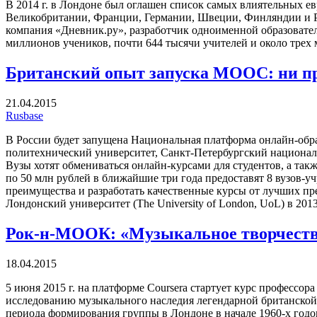
В 2014 г. в Лондоне был оглашен список самых влиятельных ев
Великобритании, Франции, Германии, Швеции, Финляндии и Ро
компания «Дневник.ру», разработчик одноименной образовате
миллионов учеников, почти 644 тысячи учителей и около трех
Британский опыт запуска MOOC: ни пр
21.04.2015
Rusbase
В России будет запущена Национальная платформа онлайн-обр
политехнический университет, Санкт-Петербургский национа
Вузы хотят обмениваться онлайн-курсами для студентов, а так
по 50 млн рублей в ближайшие три года предоставят 8 вузов-
преимущества и разработать качественные курсы от лучших пр
Лондонский университет (The University of London, UoL) в 20
Рок-н-МООК: «Музыкальное творчество T
18.04.2015
5 июня 2015 г. на платформе Coursera стартует курс профессор
исследованию музыкального наследия легендарной британской р
периода формирования группы в Лондоне в начале 1960-х годов 