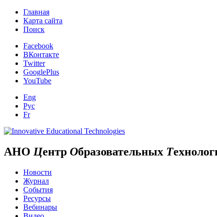
Главная
Карта сайта
Поиск
Facebook
ВКонтакте
Twitter
GooglePlus
YouTube
Eng
Рус
Fr
АНО
Ц
ентр
О
бразовательных
Т
ехнолог
Новости
Журнал
События
Ресурсы
Вебинары
Видео