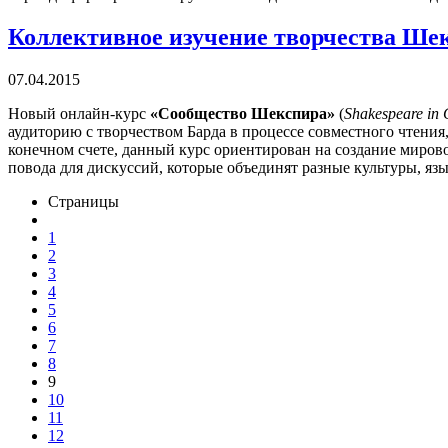
Коллективное изучение творчества Ше
07.04.2015
Новый онлайн-курс
«Сообщество Шекспира»
(
Shakespeare in
аудиторию с творчеством Барда в процессе совместного чтения
конечном счете, данный курс ориентирован на создание миров
повода для дискуссий, которые объединят разные культуры, язы
Страницы
1
2
3
4
5
6
7
8
9
10
11
12