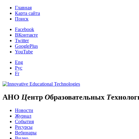
Главная
Карта сайта
Поиск
Facebook
ВКонтакте
Twitter
GooglePlus
YouTube
Eng
Рус
Fr
АНО
Ц
ентр
О
бразовательных
Т
ехнолог
Новости
Журнал
События
Ресурсы
Вебинары
Видео