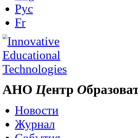
Рус
Fr
АНО
Ц
ентр
О
бразова
Новости
Журнал
События