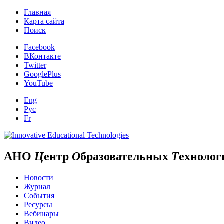
Главная
Карта сайта
Поиск
Facebook
ВКонтакте
Twitter
GooglePlus
YouTube
Eng
Рус
Fr
АНО
Ц
ентр
О
бразовательных
Т
ехнолог
Новости
Журнал
События
Ресурсы
Вебинары
Видео