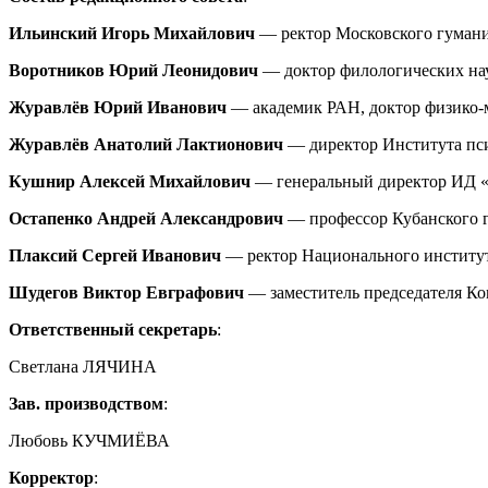
Ильинский Игорь Михайлович
— ректор Московского гуманит
Воротников Юрий Леонидович
— доктор филологических нау
Журавлёв Юрий Иванович
— академик РАН, доктор физико-м
Журавлёв Анатолий Лактионович
— директор Института пси
Кушнир Алексей Михайлович
— генеральный директор ИД «Н
Остапенко Андрей Александрович
— профессор Кубанского го
Плаксий Сергей Иванович
— ректор Национального института
Шудегов Виктор Евграфович
— заместитель председателя Ко
Ответственный секретарь
:
Светлана ЛЯЧИНА
Зав. производством
:
Любовь КУЧМИЁВА
Корректор
: