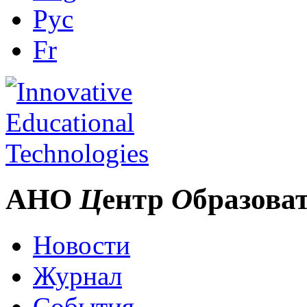
Рус
Fr
АНО
Ц
ентр
О
бразова
Новости
Журнал
События