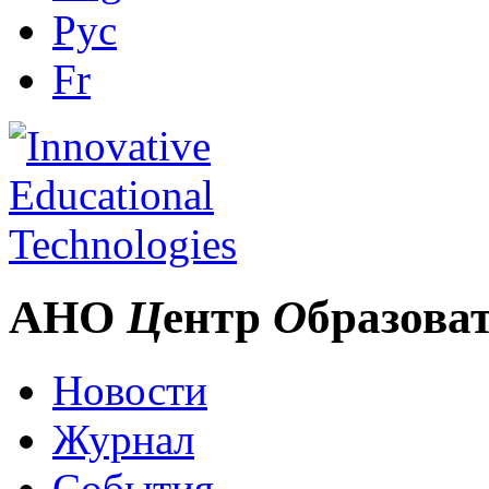
Рус
Fr
АНО
Ц
ентр
О
бразова
Новости
Журнал
События