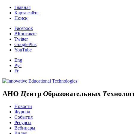
Главная
Карта сайта
Поиск
Facebook
ВКонтакте
Twitter
GooglePlus
YouTube
Eng
Рус
Fr
АНО
Ц
ентр
О
бразовательных
Т
ехнолог
Новости
Журнал
События
Ресурсы
Вебинары
Видео