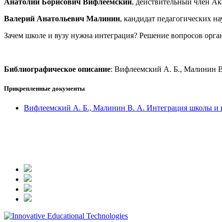
Анатолий Борисович Вифлеемский
, действительный член Ак
Валерий Анатольевич Малинин
, кандидат педагогических н
Зачем школе и вузу нужна интеграция? Решение вопросов орга
Библиографическое описание
: Вифлеемский А. Б., Малинин В
Прикрепленные документы
Вифлеемский А. Б., Малинин В. А. Интеграция школы и 