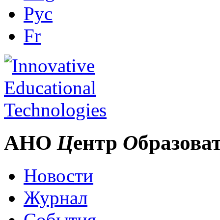
Рус
Fr
АНО
Ц
ентр
О
бразова
Новости
Журнал
События