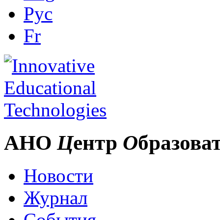
Рус
Fr
АНО
Ц
ентр
О
бразова
Новости
Журнал
События