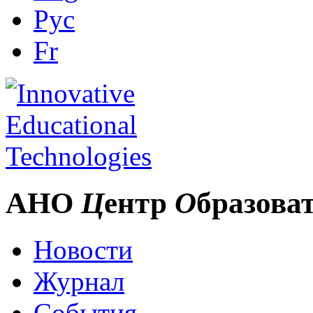
Рус
Fr
АНО
Ц
ентр
О
бразова
Новости
Журнал
События