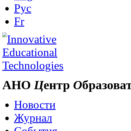
Рус
Fr
АНО
Ц
ентр
О
бразова
Новости
Журнал
События