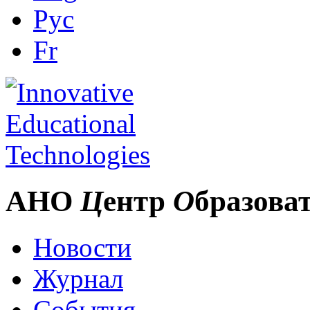
Рус
Fr
АНО
Ц
ентр
О
бразова
Новости
Журнал
События