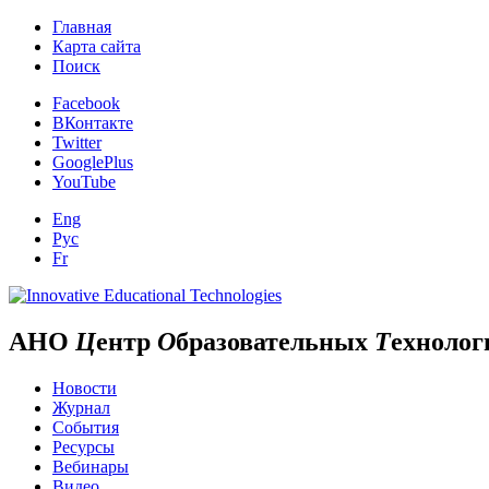
Главная
Карта сайта
Поиск
Facebook
ВКонтакте
Twitter
GooglePlus
YouTube
Eng
Рус
Fr
АНО
Ц
ентр
О
бразовательных
Т
ехнолог
Новости
Журнал
События
Ресурсы
Вебинары
Видео