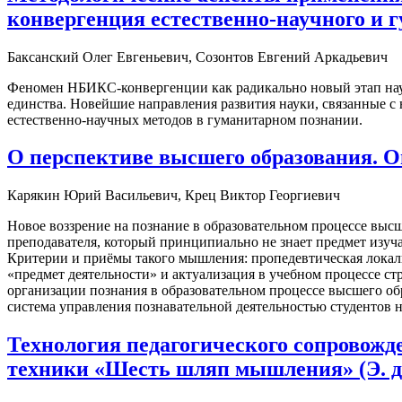
конвергенция естественно-научного и 
Баксанский Олег Евгеньевич, Созонтов Евгений Аркадьевич
Феномен НБИКC-конвергенции как радикально новый этап науч
единства. Новейшие направления развития науки, связанные с
естественно-научных методов в гуманитарном познании.
О перспективе высшего образования. О
Карякин Юрий Васильевич, Крец Виктор Георгиевич
Новое воззрение на познание в образовательном процессе высш
преподавателя, который принципиально не знает предмет изуч
Критерии и приёмы такого мышления: пропедевтическая локали
«предмет деятельности» и актуализация в учебном процессе с
организации познания в образовательном процессе высшего 
система управления познавательной деятельностью студентов 
Технология педагогического сопровожд
техники «Шесть шляп мышления» (Э. д