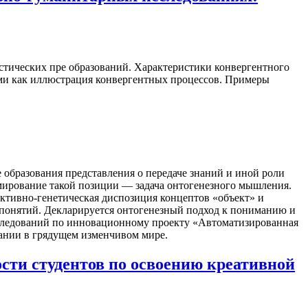
тических пре образований. Характеристики конвергентного
иями как иллюстрация конвергентных процессов. Примеры
е образования представления о передаче знаний и иной роли
рмирование такой позиции — задача онтогенезного мышления.
уктивно-генетическая диспозиция концептов «объект» и
 понятий. Декларируется онтогенезный подход к пониманию и
сследований по инновационному проекту «Автоматизированная
вании в грядущем изменчивом мире.
сти студентов по освоению креативной