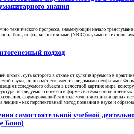
гуманитарного знания
но-технического прогресса, знаменующий начало трансгуманис
 нано-, био-, инфо-, когнитивными (NBIC) науками и технолог
нтогенезный подход
ей школы, суть которого в отказе от культивируемого в практик
аемой науки, но познаёт его вместе с ведомыми неофитами. Фо
зация исследуемого объекта в целостной картине мира, констр
труктуры исследуемого объекта в форме системы соподчинённых
образования, формировавшийся в ходе мультидисциплинарных и
на лекции» как перспективный метод познания в науке и образо
ения самостоятельной учебной деятельно
е Боно)