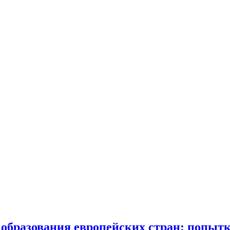
образования европейских стран: попытк