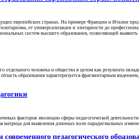
едущих европейских странах. На примере Франции и Италии пр
тилитаризма, от универсализации и элитарности до профессиона
циональных систем высшего образования, позволяющей выявить
о отдельного человека и общества в целом как результата овла
 область образования характеризуется фрагментарным видением,
агогики
ючевых факторов эволюции сферы педагогической деятельности п
я матрица для выявления длинных волн парадигмальных измене
современного педагогического образов