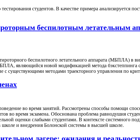
 тестирования студентов. В качестве примера анализируется по
роторным беспилотным летательным апп
ьтироторного беспилотного летательного аппарата (МБПЛА) в 
 МБПЛА, являющийся новой модификацией метода бэкстеппинга 
ение с существующими методами траекторного управления по кри
менах
 поведение во время занятий. Рассмотрены способы помощи спо
нтов во время экзамена. Обоснована проблема равнодушия студ
ельной оценки слабыми студентами. В контексте системного по
 школе и внедрения Болонской системы в высшей школе.
ительном лагере: ожидания и реальност