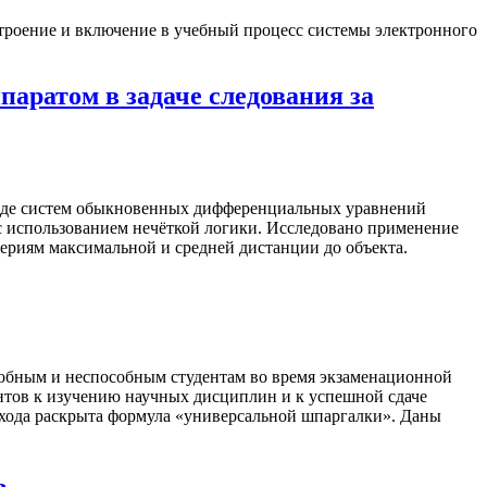
строение и включение в учебный процесс системы электронного
аратом в задаче следования за
виде систем обыкновенных дифференциальных уравнений
с использованием нечёткой логики. Исследовано применение
териям максимальной и средней дистанции до объекта.
собным и неспособным студентам во время экзаменационной
ентов к изучению научных дисциплин и к успешной сдаче
дхода раскрыта формула «универсальной шпаргалки». Даны
ь