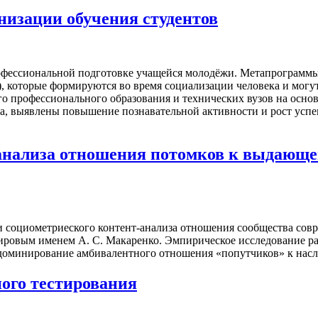
изации обучения студентов
офессиональной подготовке учащейся молодёжи. Метапрограммы
), которые формируются во время социализации человека и мог
его профессионального образования и технических вузов на ос
, выявлены повышение познавательной активности и рост успев
нализа отношения потомков к выдающему
и социометриеского контент-анализа отношения сообщества сов
мировым именем А. С. Макаренко. Эмпирическое исследование р
 доминирование амбивалентного отношения «попутчиков» к насл
ого тестирования