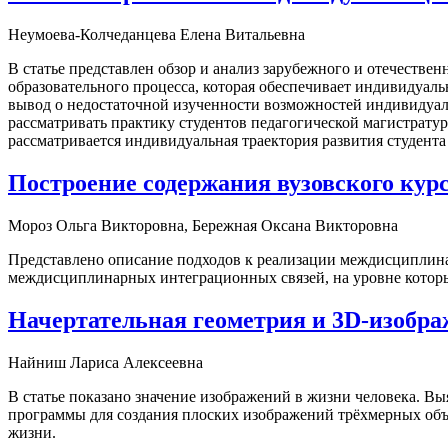
Неумоева-Колчеданцева Елена Витальевна
В статье представлен обзор и анализ зарубежного и отечестве
образовательного процесса, которая обеспечивает индивидуаль
вывод о недостаточной изученности возможностей индивидуали
рассматривать практику студентов педагогической магистратур
рассматривается индивидуальная траектория развития студента 
Построение содержания вузовского кур
Мороз Ольга Викторовна, Бережная Оксана Викторовна
Представлено описание подходов к реализации междисциплинар
междисциплинарных интеграционных связей, на уровне которы
Начертательная геометрия и 3D-изобр
Найниш Лариса Алексеевна
В статье показано значение изображений в жизни человека. 
программы для создания плоских изображений трёхмерных об
жизни.