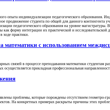
нного опыта индивидуализации педагогического образования. Ин
ное продвижение студента по общей для данного контингента уча
зации педагогического образования на уровне магистратуры. В
ы как форму интеграции их практической и исследовательской д
в ходе практики.
са математики с использованием межди
ных связей в процессе преподавания математики студентам раз
х осуществляется прикладная профессиональная направленность
ажения
Выявлены проблемы, которые порождены отсутствием геометро-г
ъектов. На конкретных примерах раскрыты причины этих пробл