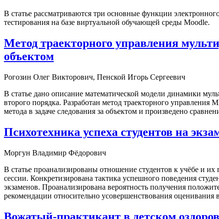
В статье рассматриваются три основные функции электронного
тестирования на базе виртуальной обучающей среды Moodle.
Метод траекторного управления мульти
объектом
Рогозин Олег Викторович, Пенской Игорь Сергеевич
В статье дано описание математической модели динамики мул
второго порядка. Разработан метод траекторного управления
метода в задаче следования за объектом и произведено сравн
Психотехника успеха студентов на экза
Моргун Владимир Фёдорович
В статье проанализированы отношение студентов к учёбе и их
сессии. Конкретизирована тактика успешного поведения студе
экзаменов. Проанализирована вероятность получения положит
рекомендации относительно усовершенствования оценивания в
Вожатый-практикант в детском оздоров