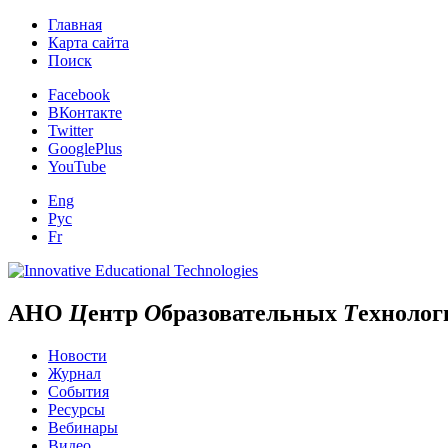
Главная
Карта сайта
Поиск
Facebook
ВКонтакте
Twitter
GooglePlus
YouTube
Eng
Рус
Fr
АНО
Ц
ентр
О
бразовательных
Т
ехнолог
Новости
Журнал
События
Ресурсы
Вебинары
Видео