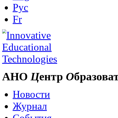
Рус
Fr
АНО
Ц
ентр
О
бразова
Новости
Журнал
События