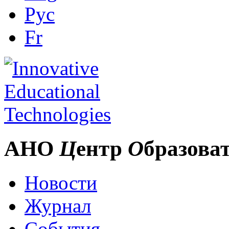
Рус
Fr
АНО
Ц
ентр
О
бразова
Новости
Журнал
События