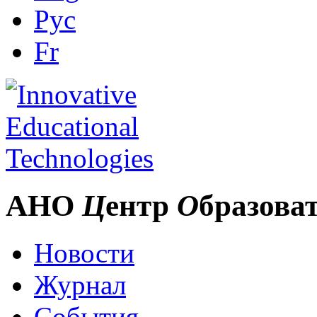
Рус
Fr
АНО
Ц
ентр
О
бразова
Новости
Журнал
События