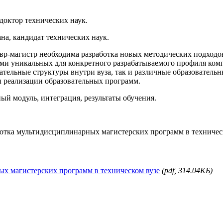
доктор технических наук.
а, кандидат технических наук.
авр-магистр необходима разработка новых методических подход
и уникальных для конкретного разрабатываемого профиля комп
ательные структуры внутри вуза, так и различные образователь
ы реализации образовательных программ.
й модуль, интеграция, результаты обучения.
аботка мультидисциплинарных магистерских программ в техническ
ных магистерских программ в техническом вузе
(pdf, 314.04КБ)