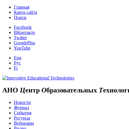
Главная
Карта сайта
Поиск
Facebook
ВКонтакте
Twitter
GooglePlus
YouTube
Eng
Рус
Fr
АНО
Ц
ентр
О
бразовательных
Т
ехнолог
Новости
Журнал
События
Ресурсы
Вебинары
Видео