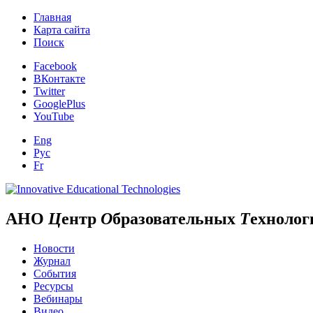
Главная
Карта сайта
Поиск
Facebook
ВКонтакте
Twitter
GooglePlus
YouTube
Eng
Рус
Fr
АНО
Ц
ентр
О
бразовательных
Т
ехнолог
Новости
Журнал
События
Ресурсы
Вебинары
Видео