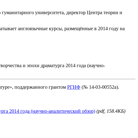
гуманитарного университета, директор Центра теории и
атывает англоязычные курсы, размещённые в 2014 году на
орчества и эпохи драматурга 2014 года (научно-
ьтуре», поддержанного грантом
РГНФ
(№ 14-03-00552а).
га 2014 года (научно-аналитический обзор)
(pdf, 158.4КБ)