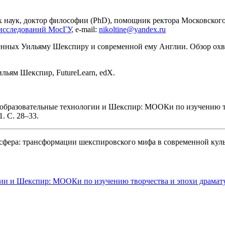
наук, доктор философии (PhD), помощник ректора Московского 
исследований МосГУ
, e-mail:
nikoltine@yandex.ru
щённых Уильяму Шекспиру и современной ему Англии. Обзор охв
льям Шекспир, FutureLearn, edX.
 образовательные технологии и Шекспир: МООКи по изучению тв
. С. 28–33.
осфера: трансформации шекспировского мифа в современной кул
ии и Шекспир: МООКи по изучению творчества и эпохи драматур