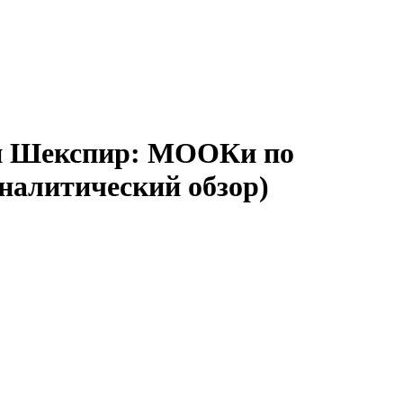
 и Шекспир: МООКи по
аналитический обзор)