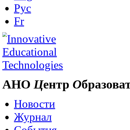
Рус
Fr
АНО
Ц
ентр
О
бразова
Новости
Журнал
События