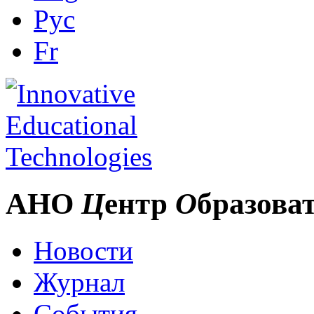
Рус
Fr
АНО
Ц
ентр
О
бразова
Новости
Журнал
События