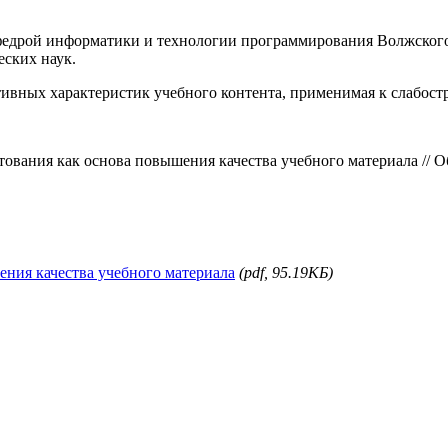
федрой информатики и технологии программирования Волжского
еских наук.
тивных характеристик учебного контента, применимая к слабос
тования как основа повышения качества учебного материала // Об
ения качества учебного материала
(pdf, 95.19КБ)