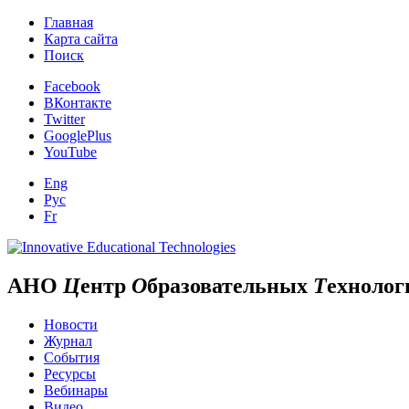
Главная
Карта сайта
Поиск
Facebook
ВКонтакте
Twitter
GooglePlus
YouTube
Eng
Рус
Fr
АНО
Ц
ентр
О
бразовательных
Т
ехнолог
Новости
Журнал
События
Ресурсы
Вебинары
Видео