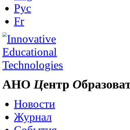
Рус
Fr
АНО
Ц
ентр
О
бразова
Новости
Журнал
События