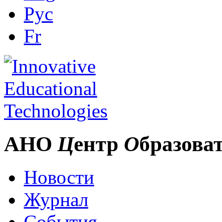
Рус
Fr
АНО
Ц
ентр
О
бразова
Новости
Журнал
События