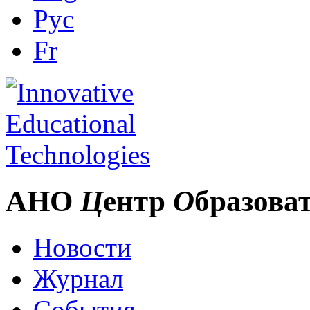
Рус
Fr
АНО
Ц
ентр
О
бразова
Новости
Журнал
События