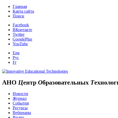
Главная
Карта сайта
Поиск
Facebook
ВКонтакте
Twitter
GooglePlus
YouTube
Eng
Рус
Fr
АНО
Ц
ентр
О
бразовательных
Т
ехнолог
Новости
Журнал
События
Ресурсы
Вебинары
Видео