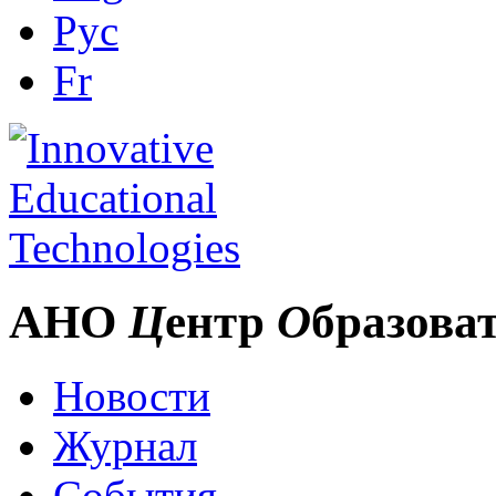
Рус
Fr
АНО
Ц
ентр
О
бразова
Новости
Журнал
События