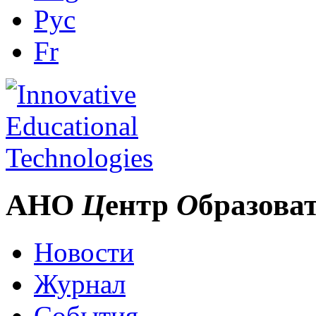
Рус
Fr
АНО
Ц
ентр
О
бразова
Новости
Журнал
События