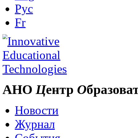
Рус
Fr
АНО
Ц
ентр
О
бразова
Новости
Журнал
События