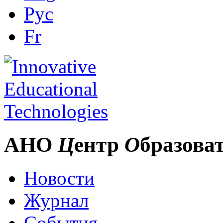
Рус
Fr
АНО
Ц
ентр
О
бразова
Новости
Журнал
События