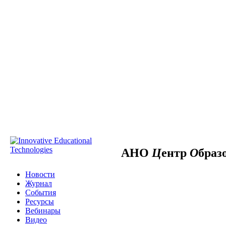
АНО
Ц
ентр
О
браз
Новости
Журнал
События
Ресурсы
Вебинары
Видео