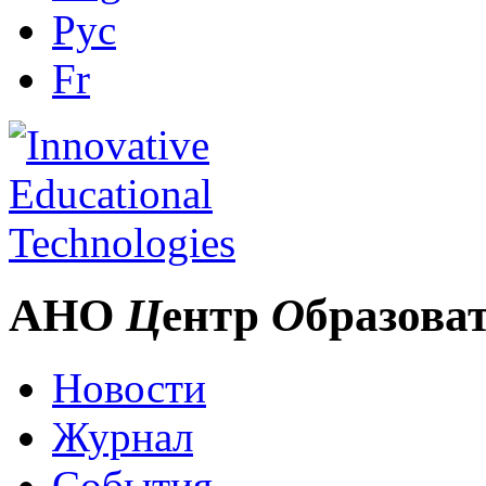
Рус
Fr
АНО
Ц
ентр
О
бразова
Новости
Журнал
События