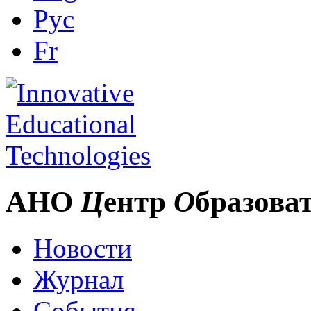
Рус
Fr
АНО
Ц
ентр
О
бразова
Новости
Журнал
События