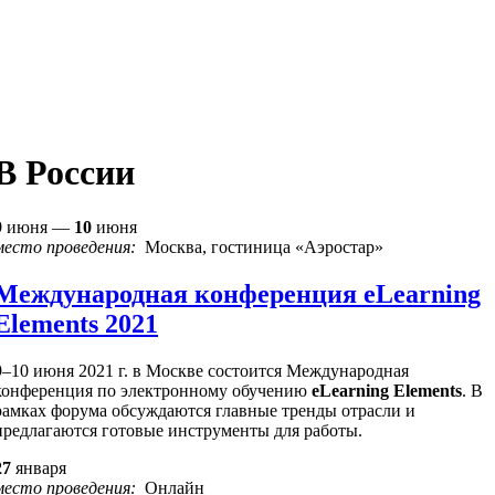
В России
9
июня —
10
июня
место проведения:
Москва, гостиница «Аэростар»
Международная конференция eLearning
Elements 2021
9–10 июня 2021 г. в Москве состоится Международная
конференция по электронному обучению
eLearning Elements
. В
рамках форума обсуждаются главные тренды отрасли и
предлагаются готовые инструменты для работы.
27
января
место проведения:
Онлайн