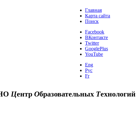
Главная
Карта сайта
Поиск
Facebook
ВКонтакте
Twitter
GooglePlus
YouTube
Eng
Рус
Fr
НО
Ц
ентр
О
бразовательных
Т
ехнологий