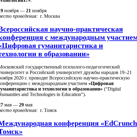
технологиях?»
.
19
ноября —
21
ноября
место проведения:
г. Москва
Всероссийская научно-практическая
конференция с международным участие
«Цифровая гуманитаристика и
технологии в образовании»
Московский государственный психолого-педагогический
университет и Российский университет дружбы народов 19–21
ноября 2020 г. проводят Всероссийскую научно-практическую
конференцию с международным участием
«Цифровая
гуманитаристика и технологии в образовании»
(“Digital
Humanities and Technologies in Education”).
27
мая —
29
мая
место проведения:
г. Томск
Международная конференция «EdCrunch
Томск»