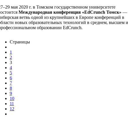
27–29 мая 2020 г. в Томском государственном университете
состоится
Международная конференция «EdCrunch Томск»
—
сибирская ветвь одной из крупнейших в Европе конференций в
области новых образовательных технологий в среднем, высшем 
профессиональном образовании EdCrunch.
Страницы
1
2
3
4
5
6
7
8
9
10
11
12