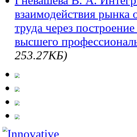
Гневашева В. А. Интег
взаимодействия рынка 
труда через построени
высшего профессиональ
253.27КБ)