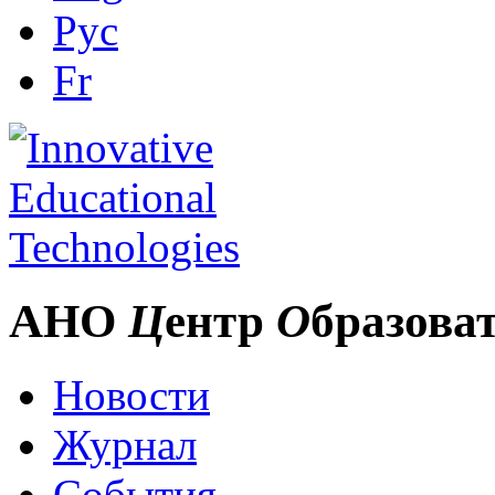
Рус
Fr
АНО
Ц
ентр
О
бразова
Новости
Журнал
События