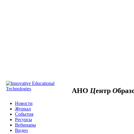
АНО
Ц
ентр
О
браз
Новости
Журнал
События
Ресурсы
Вебинары
Видео