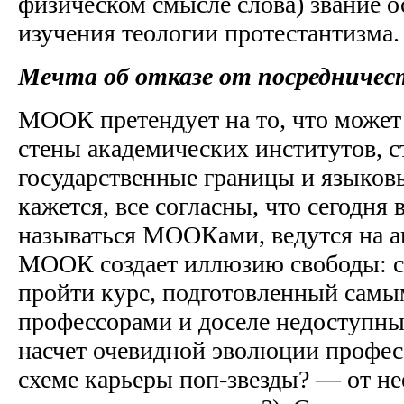
физическом смысле слова) звание о
изучения теологии протестантизма.
Мечта об отказе от посредничес
МООК претендует на то, что может
стены академических институтов, с
государственные границы и языковы
кажется, все согласны, что сегодня
называться МООКами, ведутся на ан
МООК создает иллюзию свободы: с
пройти курс, подготовленный сам
профессорами и доселе недоступный
насчет очевидной эволюции профес
схеме карьеры поп-звезды? — от не