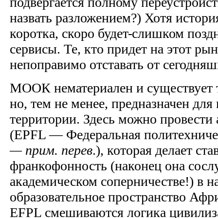
подвергается полному переустройст
назвать разложением?) Хотя истор
коротка, скоро будет
слишком поздн
сервисы. Те, кто придет на этот рын
непоправимо отставать от сегодняш
МООК нематериален и существует т
но, тем не менее, предназначен для
территории. Здесь можно провест
(EPFL — Федеральная политехниче
— прим. перев
.), которая делает ст
франкофонность (наконец она сосл
академическом соперничестве!) в н
образовательное пространство Афр
EFPL смешиваются логика цивилиз