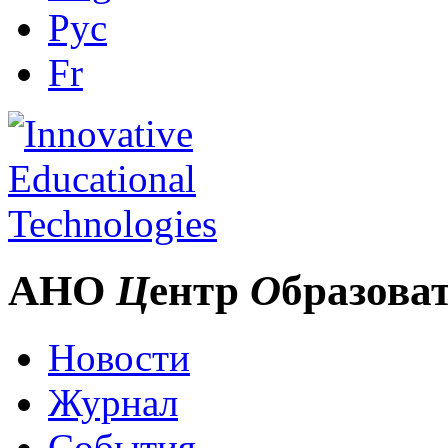
Рус
Fr
АНО
Ц
ентр
О
бразова
Новости
Журнал
События