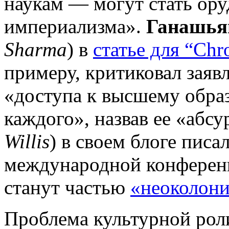
наукам — могут стать ор
империализма».
Ганашь
Sharma
) в
статье для “Chr
примеру, критиковал заяв
«доступа к высшему обра
каждого», назвав ее «абс
Willis
) в своем блоге писа
международной конфере
станут частью
«неоколони
Проблема культурной ро