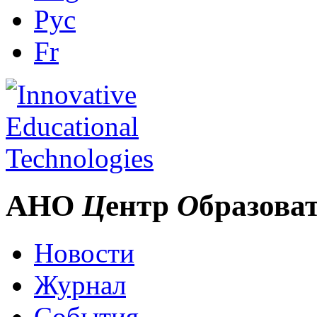
Рус
Fr
АНО
Ц
ентр
О
бразова
Новости
Журнал
События