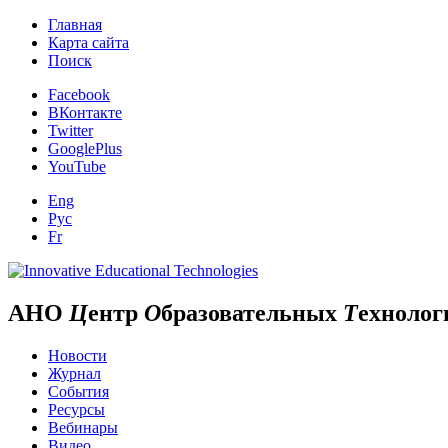
Главная
Карта сайта
Поиск
Facebook
ВКонтакте
Twitter
GooglePlus
YouTube
Eng
Рус
Fr
АНО
Ц
ентр
О
бразовательных
Т
ехнолог
Новости
Журнал
События
Ресурсы
Вебинары
Видео