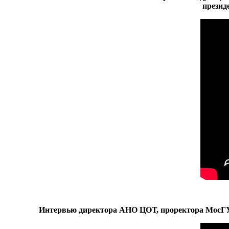
презид
Интервью директора АНО ЦОТ, проректора МосГУ Н