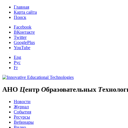
Главная
Карта сайта
Поиск
Facebook
ВКонтакте
Twitter
GooglePlus
YouTube
Eng
Рус
Fr
АНО
Ц
ентр
О
бразовательных
Т
ехнолог
Новости
Журнал
События
Ресурсы
Вебинары
Видео