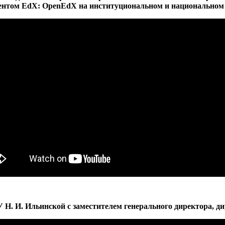
ентом EdX: OpenEdX на институциональном и национальном
. И. Ильинской с заместителем генерального директора, д