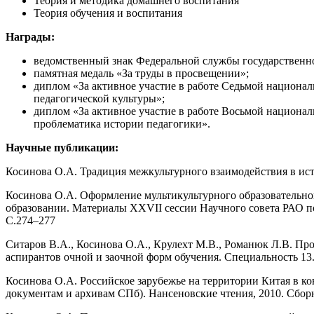
Теория и методика домашнего воспитания
Теория обучения и воспитания
Награды:
ведомственный знак Федеральной службы государственной
памятная медаль «За труды в просвещении»;
диплом «За активное участие в работе Седьмой национал
педагогической культуры»;
диплом «За активное участие в работе Восьмой националь
проблематика истории педагогики».
Научные публикации:
Косинова О.А. Традиция межкультурного взаимодействия в исто
Косинова О.А. Оформление мультикультурного образовательного 
образовании. Материалы XXVII сессии Научного совета РАО по 
С.274–277
Ситаров В.А., Косинова О.А., Крулехт М.В., Романюк Л.В. Пр
аспирантов очной и заочной форм обучения. Специальность 13.0
Косинова О.А. Российское зарубежье на территории Китая в к
документам и архивам СПб). Нансеновские чтения, 2010. Сборник