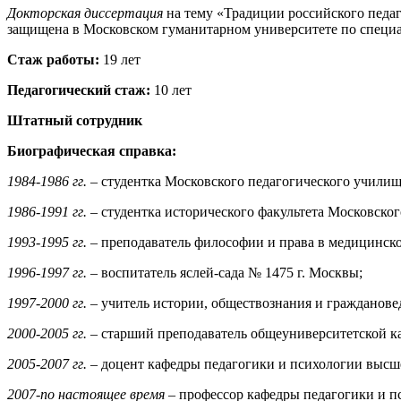
Докторская диссертация
на тему «Традиции российского педаг
защищена в Московском гуманитарном университете по специал
Стаж работы:
19 лет
Педагогический стаж:
10 лет
Штатный сотрудник
Биографическая справка:
1984-1986 гг.
– студентка Московского педагогического училищ
1986-1991 гг.
– студентка исторического факультета Московско
1993-1995 гг.
– преподаватель философии и права в медицинск
1996-1997 гг.
– воспитатель яслей-сада № 1475 г. Москвы;
1997-2000 гг.
– учитель истории, обществознания и гражданове
2000-2005 гг.
– старший преподаватель общеуниверситетской ка
2005-2007 гг. –
доцент кафедры педагогики и психологии высш
2007-по настоящее время
– профессор кафедры педагогики и 