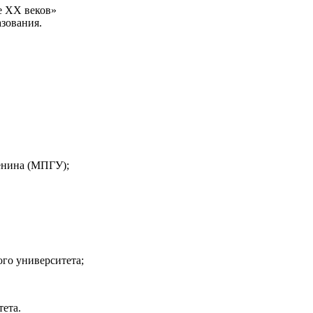
е ХХ веков»
азования.
Ленина (МПГУ);
го университета;
ета.