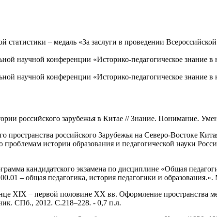
 статистики – медаль «За заслуги в проведении Всероссийской
ьной научной конференции «Историко-педагогическое знание в н
ной научной конференции «Историко-педагогическое знание в на
рии российского зарубежья в Китае // Знание. Понимание. Умени
пространства российского Зарубежья на Северо-Востоке Китая (1
проблемам истории образования и педагогической науки Российс
ограмма кандидатского экзамена по дисциплине «Общая педагоги
0.01 – общая педагогика, история педагогики и образования.». М.
онце ХIХ – первой половине ХХ вв. Оформление пространства м
. СПб., 2012. С.218–228. - 0,7 п.л.