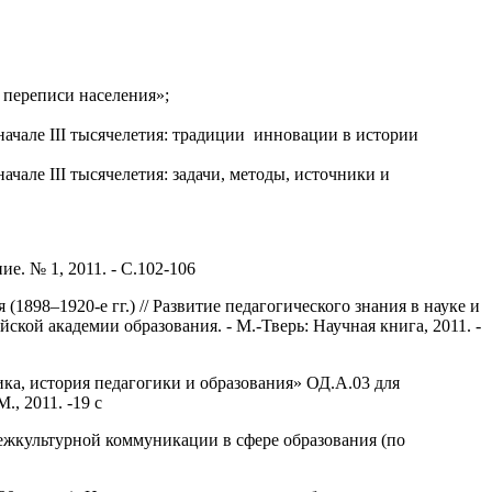
 переписи населения»;
ачале III тысячелетия: традиции инновации в истории
чале III тысячелетия: задачи, методы, источники и
е. № 1, 2011. - С.102-106
898–1920-е гг.) // Развитие педагогического знания в науке и
кой академии образования. - М.-Тверь: Научная книга, 2011. -
ка, история педагогики и образования» ОД.А.03 для
, 2011. -19 с
ежкультурной коммуникации в сфере образования (по