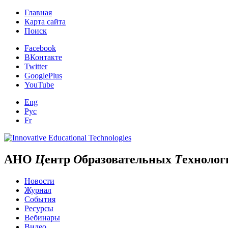
Главная
Карта сайта
Поиск
Facebook
ВКонтакте
Twitter
GooglePlus
YouTube
Eng
Рус
Fr
АНО
Ц
ентр
О
бразовательных
Т
ехнолог
Новости
Журнал
События
Ресурсы
Вебинары
Видео