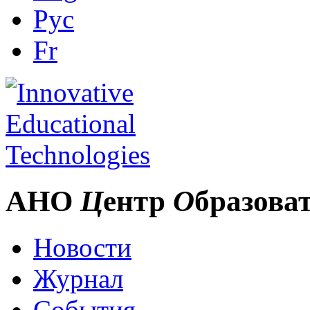
Рус
Fr
АНО
Ц
ентр
О
бразова
Новости
Журнал
События