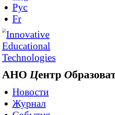
Рус
Fr
АНО
Ц
ентр
О
бразова
Новости
Журнал
События