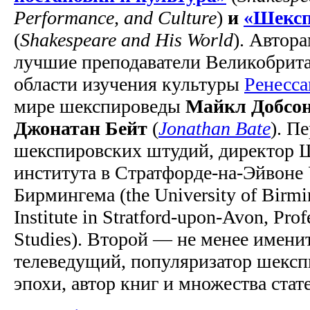
Performance, and Culture
)
и
«Шексп
(
Shakespeare and His World
). Автор
лучшие преподаватели Великобрита
области изучения культуры
Ренесса
мире шекспироведы
Майкл Добсо
Джонатан Бейт
(
Jonathan Bate
). П
шекспировских штудий, директор 
института в Стратфорде-на-Эйвоне
Бирмингема (the University of Birm
Institute in Stratford-upon-Avon, Pro
Studies). Второй — не менее имен
телеведущий, популяризатор шексп
эпохи, автор книг и множества стат