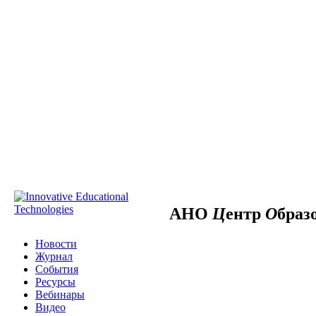
АНО
Ц
ентр
О
браз
Новости
Журнал
События
Ресурсы
Вебинары
Видео