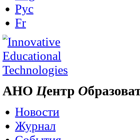
Рус
Fr
АНО
Ц
ентр
О
бразова
Новости
Журнал
События