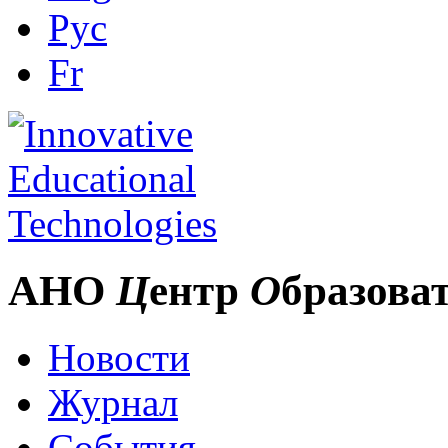
Рус
Fr
АНО
Ц
ентр
О
бразова
Новости
Журнал
События